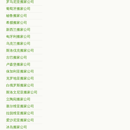
罗马尼亚搬家公司
葡萄牙搬家公司
秘鲁搬家公司
希腊搬家公司
新西兰搬家公司
匈牙利搬家公司
乌克兰搬家公司
斯洛伐克搬家公司
古巴搬家公司
卢森堡搬家公司
保加利亚搬家公司
克罗地亚搬家公司
白俄罗斯搬家公司
斯洛文尼亚搬家公司
立陶宛搬家公司
塞尔维亚搬家公司
拉脱维亚搬家公司
爱沙尼亚搬家公司
冰岛搬家公司